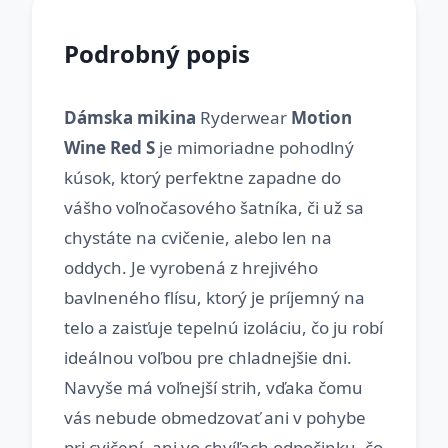
Podrobný popis
Dámska mikina
Ryderwear
Motion
Wine Red S
je mimoriadne pohodlný
kúsok, ktorý perfektne zapadne do
vášho voľnočasového šatníka, či už sa
chystáte na cvičenie, alebo len na
oddych. Je vyrobená z hrejivého
bavlneného flísu, ktorý je príjemný na
telo a zaisťuje tepelnú izoláciu, čo ju robí
ideálnou voľbou pre chladnejšie dni.
Navyše má voľnejší strih, vďaka čomu
vás nebude obmedzovať ani v pohybe
pri cvičení, ani vo chvíľach odpočinku, čo