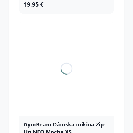
19.95 €
GymBeam Dámska mikina Zip-
Up NEO Mocha XS