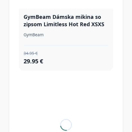
GymBeam Dámska mikina so
zipsom Limitless Hot Red XSXS
GymBeam
34.95 €
29.95 €