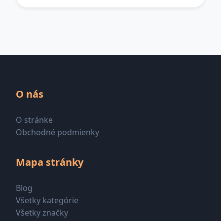
O nás
O stránke
Obchodné podmienky
Mapa stránky
Blog
Všetky kategórie
Všetky značky