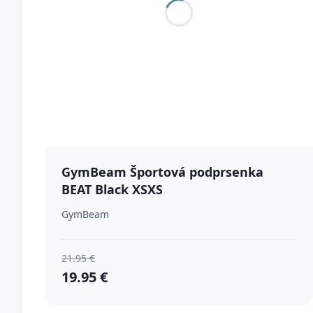
GymBeam Športová podprsenka
BEAT Black XSXS
GymBeam
21.95 €
19.95 €