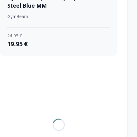
Steel Blue MM
GymBeam
24.95 €
19.95 €