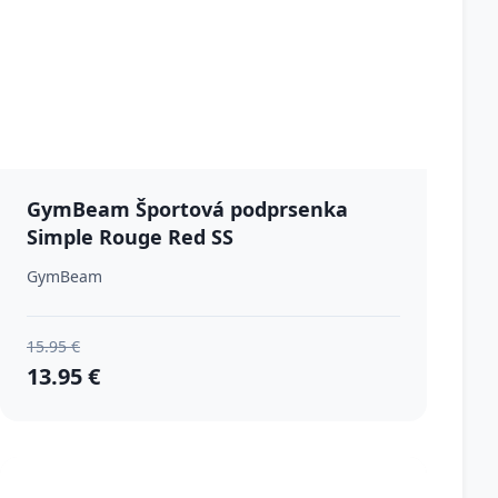
GymBeam Športová podprsenka
Simple Rouge Red SS
GymBeam
15.95 €
13.95 €