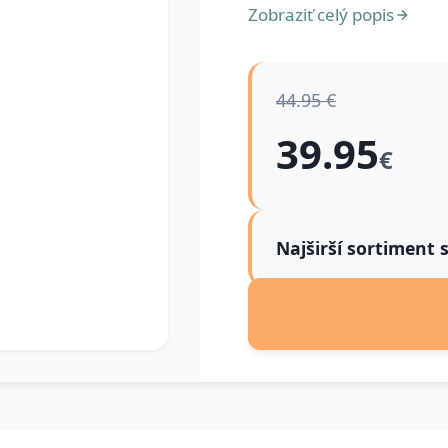
Zobraziť celý popis
44.95 €
39.95
€
Najširší sortiment