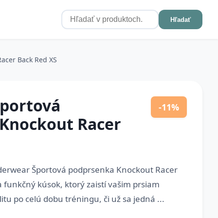
Hľadať
acer Back Red XS
portová
-11%
Knockout Racer
derwear Športová podprsenka Knockout Racer
a funkčný kúsok, ktorý zaistí vašim prsiam
tu po celú dobu tréningu, či už sa jedná ...