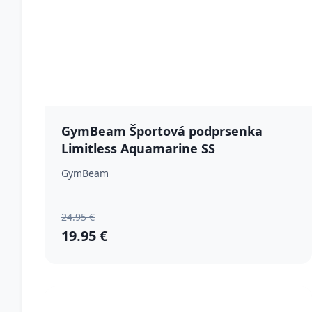
GymBeam Športová podprsenka
Limitless Aquamarine SS
GymBeam
24.95 €
19.95 €