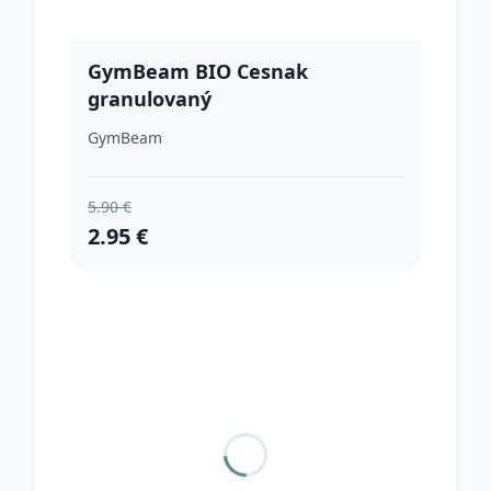
GymBeam BIO Cesnak
granulovaný
GymBeam
5.90 €
2.95 €