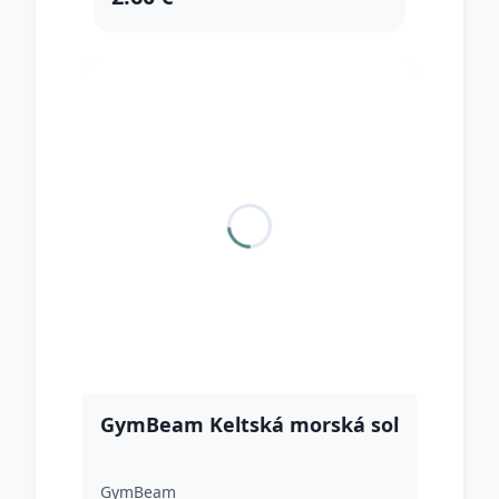
GymBeam Keltská morská soľ
GymBeam