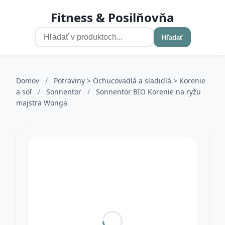
Fitness & Posilňovňa
Hľadať
Domov
/
Potraviny > Ochucovadlá a sladidlá > Korenie
a soľ
/
Sonnentor
/
Sonnentor BIO Korenie na ryžu
majstra Wonga