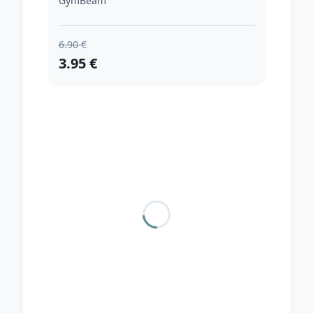
GymBeam
6.90 €
3.95 €