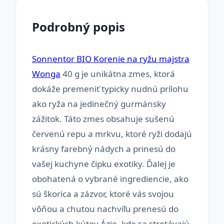
Podrobný popis
Sonnentor BIO Korenie na ryžu majstra
Wonga
40 g je unikátna zmes, ktorá
dokáže premeniť typicky nudnú prílohu
ako ryža na jedinečný gurmánsky
zážitok. Táto zmes obsahuje sušenú
červenú repu a mrkvu, ktoré ryži dodajú
krásny farebný nádych a prinesú do
vašej kuchyne čipku exotiky. Ďalej je
obohatená o vybrané ingrediencie, ako
sú škorica a zázvor, ktoré vás svojou
vôňou a chutou nachvíľu prenesú do
exotických kútov Ázie, kde sa stretávajú