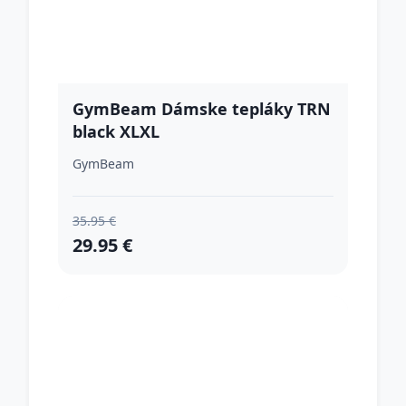
GymBeam Dámske tepláky TRN
black XLXL
GymBeam
35.95 €
29.95 €