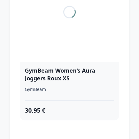
GymBeam Women‘s Aura
Joggers Roux XS
GymBeam
30.95 €