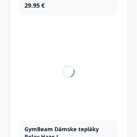
29.95 €
GymBeam Dámske tepláky
Relay Haze L