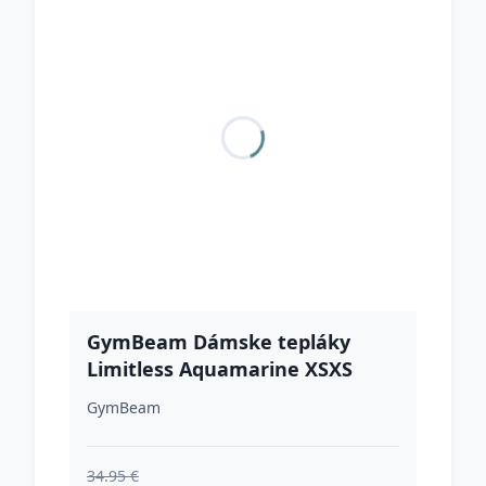
GymBeam Dámske tepláky
Limitless Aquamarine XSXS
GymBeam
34.95 €