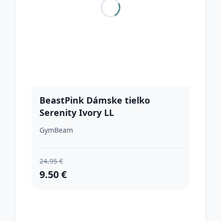
BeastPink Dámske tielko
Serenity Ivory LL
GymBeam
24.95 €
9.50 €