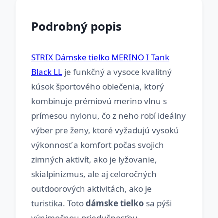
Podrobný popis
STRIX Dámske tielko MERINO I Tank
Black LL
je funkčný a vysoce kvalitný
kúsok športového oblečenia, ktorý
kombinuje prémiovú merino vlnu s
prímesou nylonu, čo z neho robí ideálny
výber pre ženy, ktoré vyžadujú vysokú
výkonnosť a komfort počas svojich
zimných aktivít, ako je lyžovanie,
skialpinizmus, ale aj celoročných
outdoorových aktivitách, ako je
turistika. Toto
dámske tielko
sa pýši
výnimočnou priedušnosťou,