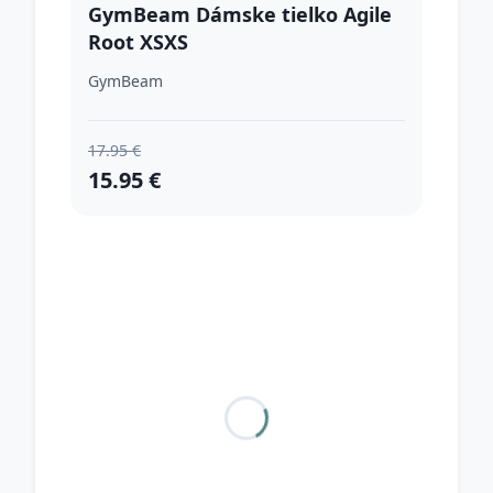
GymBeam Dámske tielko Agile
Root XSXS
GymBeam
17.95 €
15.95 €