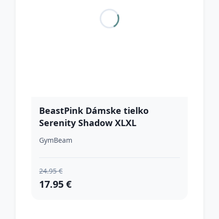
BeastPink Dámske tielko
Serenity Shadow XLXL
GymBeam
24.95 €
17.95 €