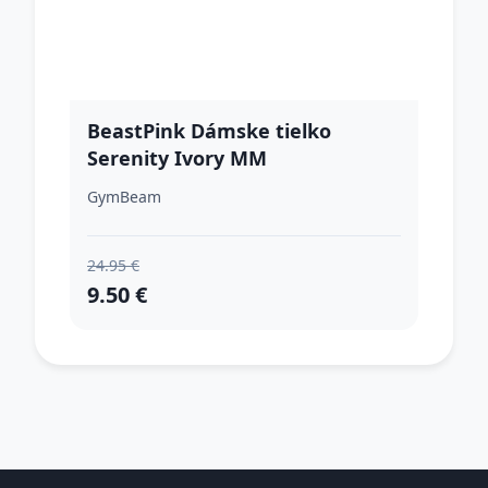
BeastPink Dámske tielko
Serenity Ivory MM
GymBeam
24.95 €
9.50 €