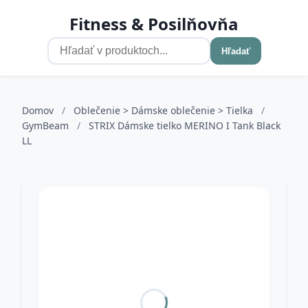
Fitness & Posilňovňa
Hľadať
Domov
/
Oblečenie > Dámske oblečenie > Tielka
/
GymBeam
/
STRIX Dámske tielko MERINO I Tank Black
LL