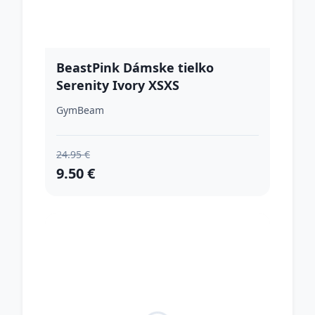
BeastPink Dámske tielko
Serenity Ivory XSXS
GymBeam
24.95 €
9.50 €