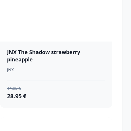
JNX The Shadow strawberry
pineapple
JNX
44.95 €
28.95 €