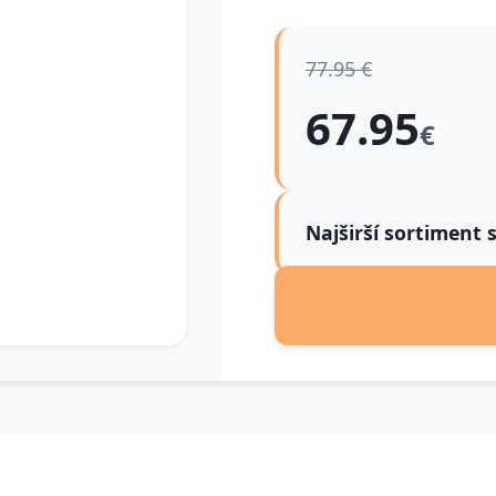
77.95 €
67.95
€
Najširší sortiment