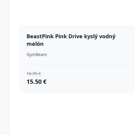
BeastPink Pink Drive kyslý vodný
melón
GymBeam
16.95 €
15.50 €