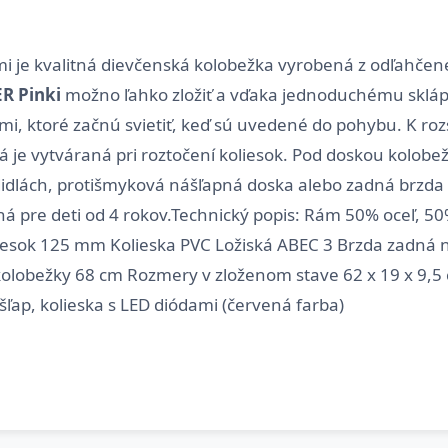
mi je kvalitná dievčenská kolobežka vyrobená z odľahčenej
R Pinki
možno ľahko zložiť a vďaka jednoduchému sklá
i, ktoré začnú svietiť, keď sú uvedené do pohybu. K rozs
e vytváraná pri roztočení koliesok. Pod doskou kolobežky
dlách, protišmyková nášľapná doska alebo zadná brzda z
dná pre deti od 4 rokov.Technický popis: Rám 50% oceľ, 
liesok 125 mm Kolieska PVC Ložiská ABEC 3 Brzda zadná 
žka kolobežky 68 cm Rozmery v zloženom stave 62 x 19 x 9