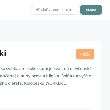
Hľadať
ki
-10%
o svietiacimi kolieskami je kvalitná dievčenská
hčenej zliatiny ocele a hliníka. Spĺňa najvyššie
šho dieťaťa. Kolobežku WORKER ...