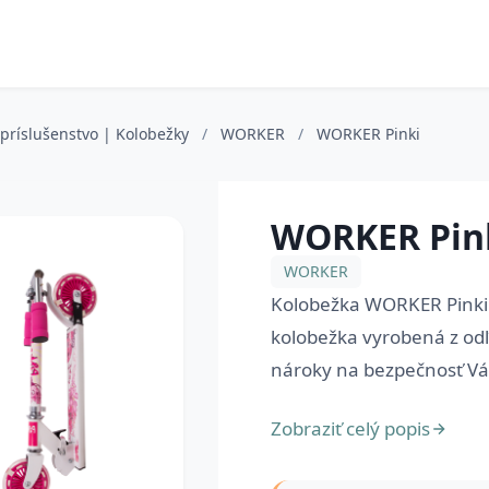
a príslušenstvo | Kolobežky
/
WORKER
/
WORKER Pinki
WORKER Pin
WORKER
Kolobežka WORKER Pinki s
kolobežka vyrobená z odľa
nároky na bezpečnosť Vá
Zobraziť celý popis