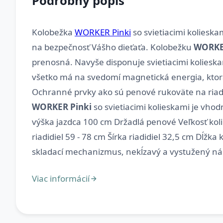
Podrobný popis
Kolobežka
WORKER Pinki
so svietiacimi kolieska
na bezpečnosť Vášho dieťaťa. Kolobežku
WORKE
prenosná. Navyše disponuje svietiacimi kolieskam
všetko má na svedomí magnetická energia, ktorá j
Ochranné prvky ako sú penové rukoväte na riadi
WORKER Pinki
so svietiacimi kolieskami je vho
výška jazdca 100 cm Držadlá penové Veľkosť ko
riadidiel 59 - 78 cm Šírka riadidiel 32,5 cm Dĺ