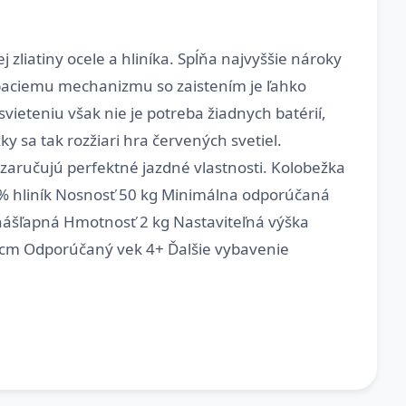
 zliatiny ocele a hliníka. Spĺňa najvyššie nároky
paciemu mechanizmu so zaistením je ľahko
vieteniu však nie je potreba žiadnych batérií,
 sa tak rozžiari hra červených svetiel.
aručujú perfektné jazdné vlastnosti. Kolobežka
50% hliník Nosnosť 50 kg Minimálna odporúčaná
nášľapná Hmotnosť 2 kg Nastaviteľná výška
,5 cm Odporúčaný vek 4+ Ďalšie vybavenie