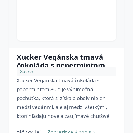
Xucker Vegánska tmavá
čokoláda s pepermintom
Xucker
Xucker Vegánska tmavá čokoláda s
pepermintom 80 g je výnimočná
pochúťka, ktorá si získala obdiv nielen
medzi vegánmi, ale aj medzi všetkými,
ktorí hľadajú nové a zaujímavé chuťové
zážitky. Jej ...
Zobraziť celý popis